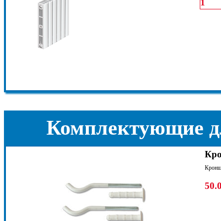
Комплектующие д
Кро
Кронш
50.