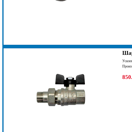
Шар
Усилен
Произ
850