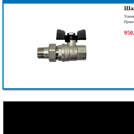
Шар
Усилен
Произ
950