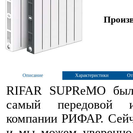
Произв
Описание
Характеристики
От
RIFAR SUPReMO
был
самый передовой и
компании РИФАР. Сейча
и мы можем уверенно с